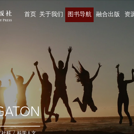
首页
关于我们
图书导航
融合出版
资
GATON
文社科
/
科学人文