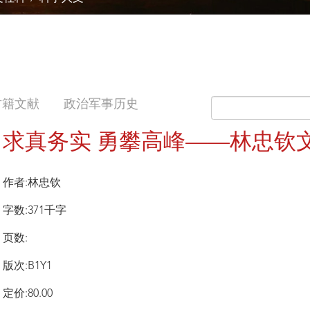
古籍文献
政治军事历史
求真务实 勇攀高峰——林忠钦
作者:林忠钦
字数:371千字
页数:
版次:B1Y1
定价:80.00