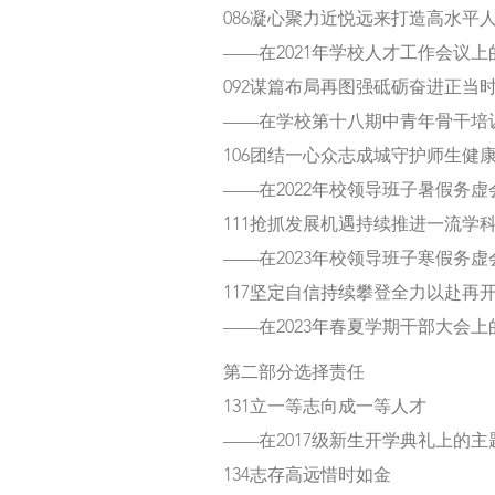
086凝心聚力近悦远来打造高水平
——在2021年学校人才工作会议上
092谋篇布局再图强砥砺奋进正当
——在学校第十八期中青年骨干培
106团结一心众志成城守护师生健
——在2022年校领导班子暑假务
111抢抓发展机遇持续推进一流学
——在2023年校领导班子寒假务
117坚定自信持续攀登全力以赴再
——在2023年春夏学期干部大会上
第二部分选择责任
131立一等志向成一等人才
——在2017级新生开学典礼上的主
134志存高远惜时如金