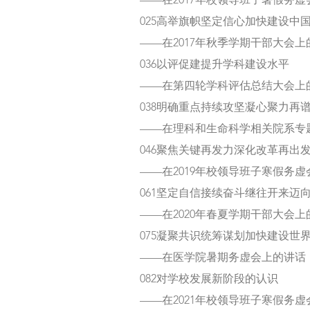
——在2017年校领导班子暑假务
025高举旗帜坚定信心加快建设中
——在2017年秋季学期干部大会上
036以评促建提升学科建设水平
——在第四轮学科评估总结大会上
038明确重点持续攻坚凝心聚力再
——在理科和生命科学相关院系专
046聚焦关键再发力深化改革再出
——在2019年校领导班子寒假务
061坚定自信接续奋斗继往开来迈
——在2020年春夏学期干部大会上
075凝聚共识统筹谋划加快建设世
——在医学院暑期务虚会上的讲话
082对学校发展新阶段的认识
——在2021年校领导班子寒假务