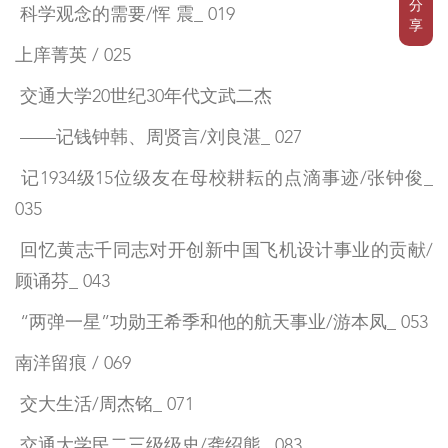
分
科学观念的需要/恽 震_ 019
享
上庠菁英 / 025
交通大学20世纪30年代文武二杰
——记钱钟韩、周贤言/刘良湛_ 027
记1934级15位级友在母校耕耘的点滴事迹/张钟俊_
035
回忆黄志千同志对开创新中国飞机设计事业的贡献/
顾诵芬_ 043
“两弹一星”功勋王希季和他的航天事业/游本凤_ 053
南洋留痕 / 069
交大生活/周杰铭_ 071
交通大学民二三级级史/龚绍熊_ 083