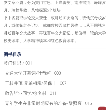
友文章23篇，分为黉门哲思、上庠菁英、南洋留痕、峥嵘岁
月、珍档掌故、风物探源6个版块。
书中各篇或纵论交大变迁，或讲述师友逸闻，或钩沉母校岁
月，或传扬红色记忆，或细数校园珍档风物……从不同视角
讲述百年交大故事，再现百年交大记忆，是值得一读的大学
校史读本、大学精神读本和红色教育读本。
图书目录
黉门哲思 / 001
交通大学开幕词/叶恭绰_ 003
干枝并茂 兄弟相亲/吴保丰_ 007
敬告毕业同学/徐名材_ 011
青年学生在非常时期应有的准备/黎照寰_ 015