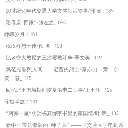
20世纪50年代交通大学文体生活轶事/邢 澍_ 089
陪母亲“回家”/张左之_ 095
峥嵘岁月 / 101
穆汉祥烈士传/佚 名_ 103
忆老交大教授的三次罢教斗争/季文美_ 109
风范光彩照人间——记曹炎烈士/秦亦山 黄 余
黄 灏_ 115
回忆北平围城期间恢复供电二三事/王平洋_ 125
珍档掌故 / 131
“两弹一星”功勋杨嘉墀家书里的家国情/叶 璐_ 133
新中国雷达部队的“种子兵” ——《交通大学电机系