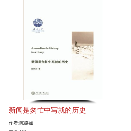
新闻是匆忙中写就的历史
作者:陈嬿如