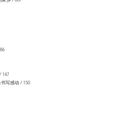
乡 / 007
86
147
写感动 / 150