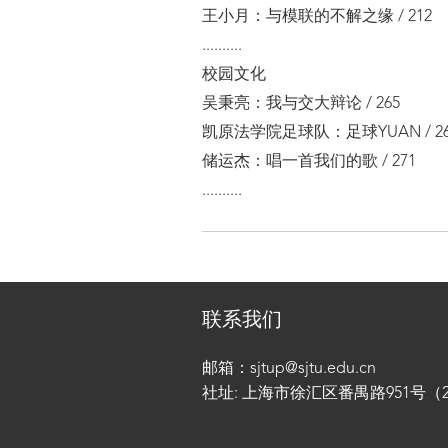
王小月：与模联的不解之缘 / 212
..........
校园文化
吴秉亮：我与交大辩论 / 265
凯原法学院足球队：足球YUAN / 26
储运杰：唱一首我们的歌 / 271
..........
联系我们
邮箱：sjtup@sjtu.edu.cn
社址: 上海市徐汇区番禺路951号（200