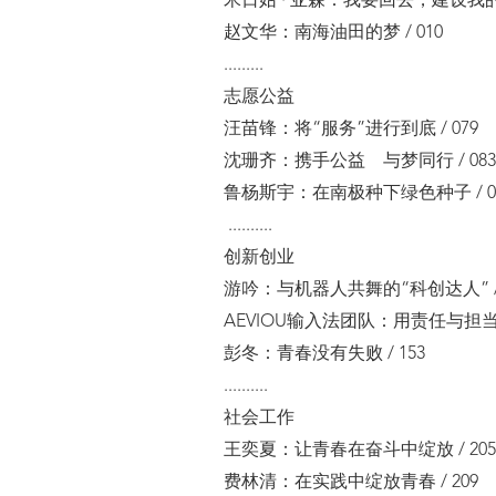
米日姑 · 亚森：我要回去，建设我的家
赵文华：南海油田的梦 / 010
.........
志愿公益
汪苗锋：将“服务”进行到底 / 079
沈珊齐：携手公益 与梦同行 / 083
鲁杨斯宇：在南极种下绿色种子 / 0
..........
创新创业
游吟：与机器人共舞的“科创达人” / 
AEVIOU输入法团队：用责任与担当书
彭冬：青春没有失败 / 153
..........
社会工作
王奕夏：让青春在奋斗中绽放 / 205
费林清：在实践中绽放青春 / 209