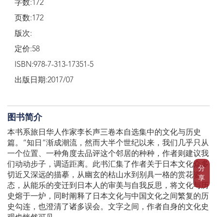
字数:172
页数:172
版次:
定价:58
ISBN:978-7-313-17351-5
出版日期:2017/07
图书简介
本书系旅日华人作家李长声三卷本自选集中的文化与历史
篇。“知日”渐成潮流，然而大半个世纪以来，我们几乎只从
一个位置、一种角度去品评这个邻居的种种，作者则建议我
们动动步子，调适距离。此书汇集了作者关于日本文化众多
分
切近又深远的描摹，从幽玄的枯山水到别具一格的赏花姿
享
态，从能乐的变迁到日本人的审美与自我反思，将文化与历
史熔于一炉，同时阐释了日本文化与中国文化之间繁复的历
史勾连，也澄清了诸多误会。文字之间，作者自身的文化史