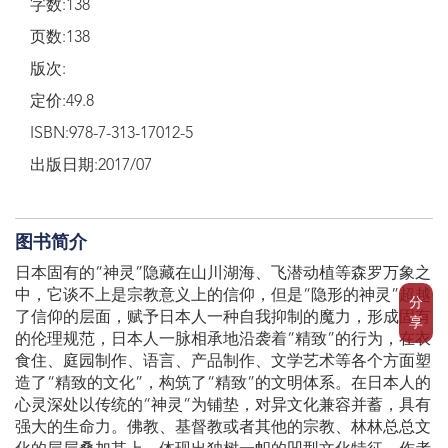
字数:138
页数:138
版次:
定价:49.8
ISBN:978-7-313-17012-5
出版日期:2017/07
图书简介
日本固有的“神灵”隐藏在山川湖海、飞潜动植等森罗万象之
中，它谈不上是宗教意义上的信仰，但是“隐形的神灵”超越
分
了信仰的层面，赋予日本人一种自我抑制的魔力，形成固有
享
的伦理规范，日本人一脉相承地沿袭着“精致”的行为，在衣
食住、庭园制作、语言、产品制作、文学艺术等各个方面塑
造了“精致的文化”，构筑了“精致”的文明体系。在日本人的
心灵深处以传统的“神灵”为铺垫，对异文化兼容并蓄，具有
强大的生命力。佛教、基督教或者其他的宗教、林林总总文