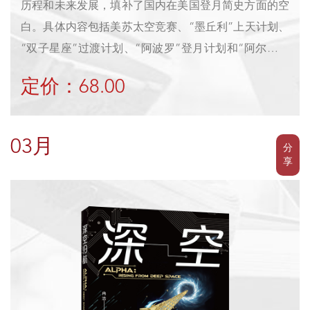
历程和未来发展，填补了国内在美国登月简史方面的空
白。具体内容包括美苏太空竞赛、“墨丘利”上天计划、
“双子星座”过渡计划、“阿波罗”登月计划和“阿尔忒弥
斯”重返月球计划。本书的最后一章简要介绍了中国、
定价：68.00
俄罗斯、印度等国正在实施的登月计划。本书在讲述登
月的技术发展和重大事件的过程中，穿插了大量有趣的
故事，是一部资料权威、引人入胜的登月简史。
03月
分
享