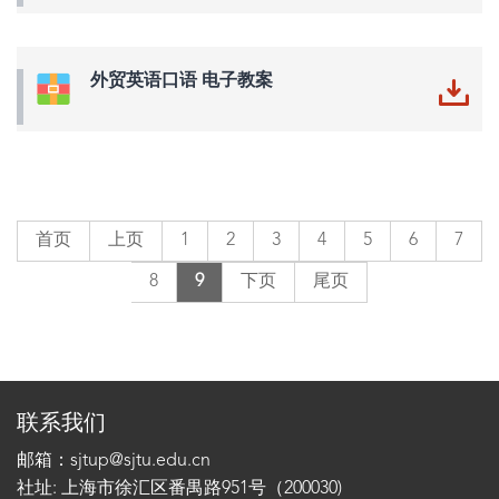
外贸英语口语 电子教案
首页
上页
1
2
3
4
5
6
7
8
9
下页
尾页
联系我们
邮箱：sjtup@sjtu.edu.cn
社址: 上海市徐汇区番禺路951号（200030)